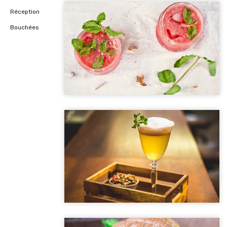
Réception
Sed id magna vitae eros sagittis euismod.
Bouchées
DELICES D'EDEN
Special Drinks 2
Sed id magna vitae eros sagittis euismod.
DELICES D'EDEN
Special Drinks 3