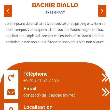
BACHIR DIALLO
Previous
N
ENSEIGNANT
Lorem ipsum dolor sit amet, consectetur adipiscing elit. Nam eu
sem tempor, varius quam at, luctus dui. Mauris magna metus,
dapibus nec turpis vel, semper malesuada ante. Idac bibendum
scelerisque non non purus. Suspendisse varius nibh non aliquet.
Téléphone
+224 611 53 77 92
Email
contact@delicesdeden.net
Localisation